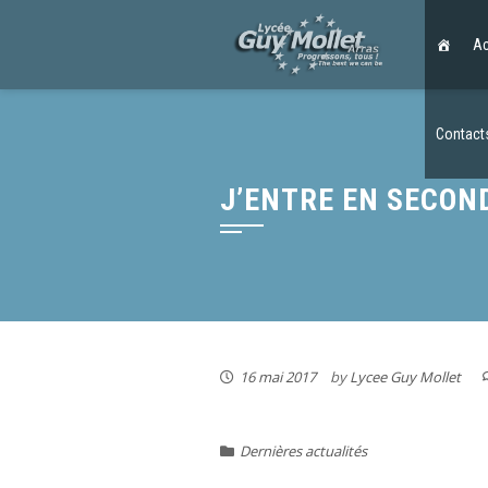
Skip
to
Ac
content
Contact
J’ENTRE EN SECON
16 mai 2017
by
Lycee Guy Mollet
Dernières actualités