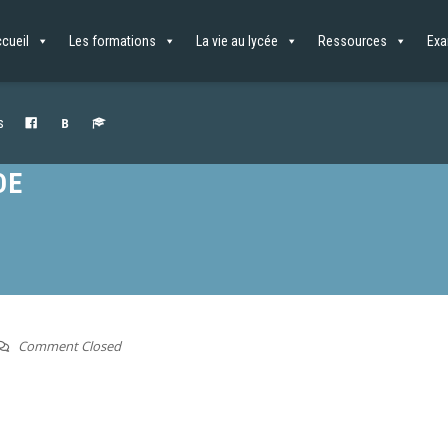
cueil
Les formations
La vie au lycée
Ressources
Ex
s
DE
Comment Closed