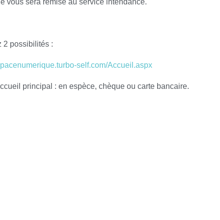
ue vous sera remise au service intendance.
 2 possibilités :
espacenumerique.turbo-self.com/Accue
il.aspx
accueil principal : en espèce, chèque ou carte bancaire.