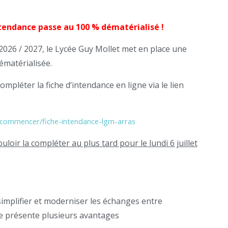
ntendance passe au 100 % dématérialisé !
 2026 / 2027, le Lycée Guy Mollet met en place une
ématérialisée.
mpléter la fiche d’intendance en ligne via le lien
/commencer/fiche-intendance-lgm-arras
oir la compléter au plus tard pour le lundi 6 juillet
simplifier et moderniser les échanges entre
Elle présente plusieurs avantages