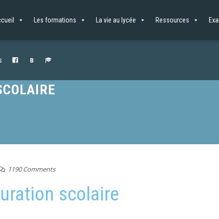
cueil
Les formations
La vie au lycée
Ressources
Ex
s
SCOLAIRE
1190 Comments
uration scolaire