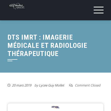
DTS IMRT : IMAGERIE
MÉDICALE ET RADIOLOGIE
THÉRAPEUTIQUE
20 mars 2019
by
Lycee Guy Mollet
Comment Closed