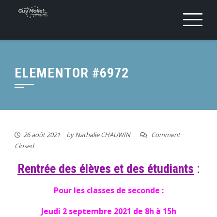
ELEMENTOR #6972
26 août 2021
by
Nathalie CHAUWIN
Comment
Closed
Rentrée des élèves et des étudiants
:
Pour les classes de seconde
:
Jeudi 2 septembre 2021 de 8h à 15h