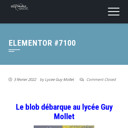
ELEMENTOR #7100
3 février 2022
by
Lycee Guy Mollet
Comment Closed
Le blob débarque au lycée Guy
Mollet