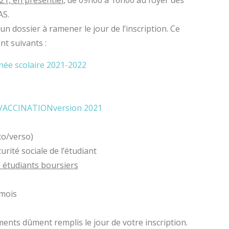
021, en présentiel
, de 09h00 à 16h00 au foyer des
AS.
un dossier à ramener le jour de l’inscription. Ce
t suivants :
e scolaire 2021-2022
VACCINATIONversion 2021
cto/verso)
rité sociale de l’étudiant
 étudiants boursiers
 mois
nts dûment remplis le jour de votre inscription.