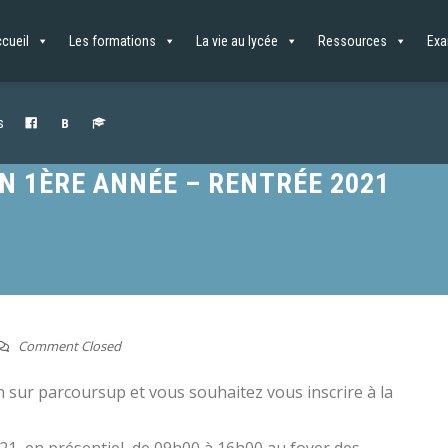
cueil
Les formations
La vie au lycée
Ressources
Ex
s
N 1ÈRE ANNÉE – RENTRÉE 2021
Comment Closed
n sur parcoursup et vous souhaitez vous inscrire à la